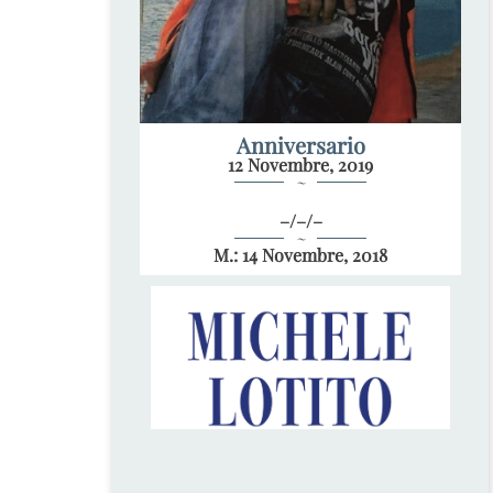
Anniversario
12 Novembre, 2019
~
–/–/–
~
M.: 14 Novembre, 2018