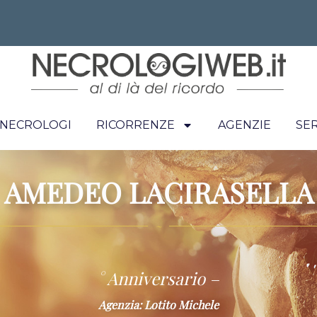
I NECROLOGI
RICORRENZE
AGENZIE
SER
AMEDEO LACIRASELLA
~
° Anniversario –
Agenzia: Lotito Michele