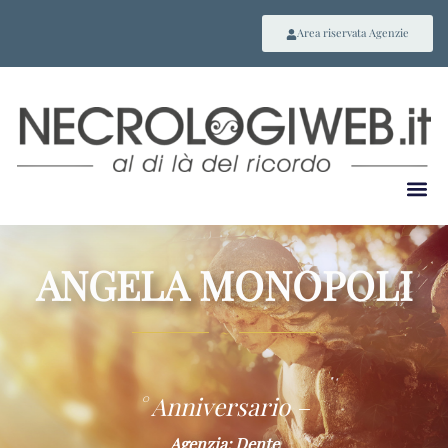
Area riservata Agenzie
ANGELA MONOPOLI
~
° Anniversario –
Agenzia: Dente