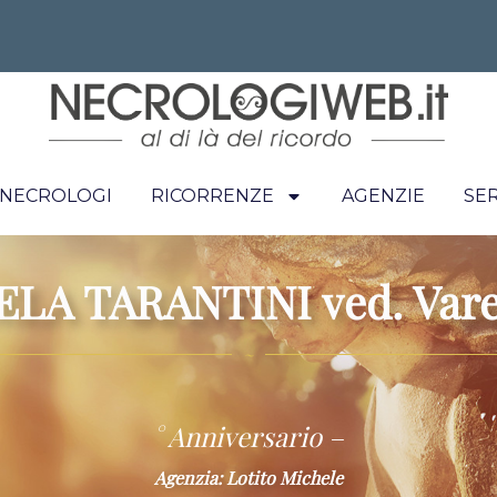
I NECROLOGI
RICORRENZE
AGENZIE
SER
LA TARANTINI ved. Var
~
° Anniversario –
Agenzia: Lotito Michele