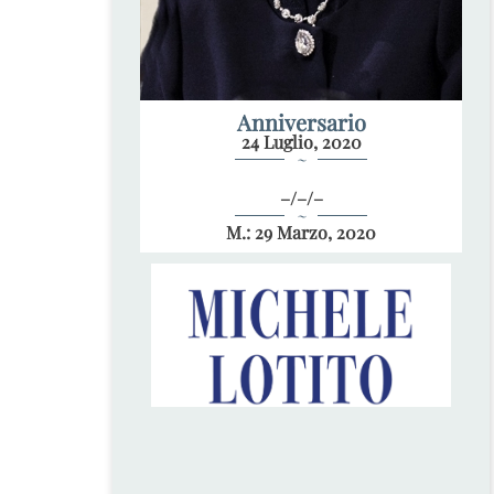
Anniversario
24 Luglio, 2020
~
–/–/–
~
M.: 29 Marzo, 2020