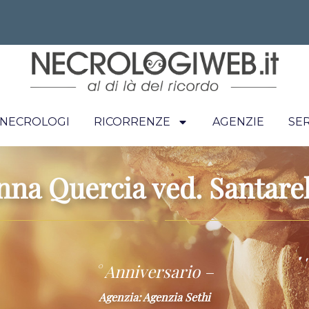
I NECROLOGI
RICORRENZE
AGENZIE
SER
nna Quercia ved. Santarel
~
° Anniversario –
Agenzia: Agenzia Sethi