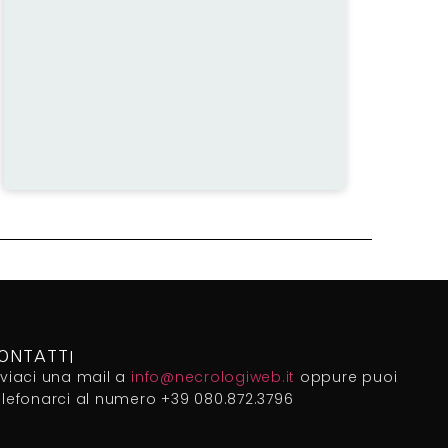
ONTATTI
nviaci una mail a
info@necrologiweb.it
oppure puoi
elefonarci al numero +39 080.872.3796