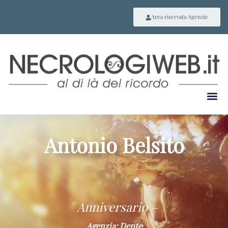
Area riservata Agenzie
Antonio Belsito
~
° Anniversario –
Agenzia: Dente