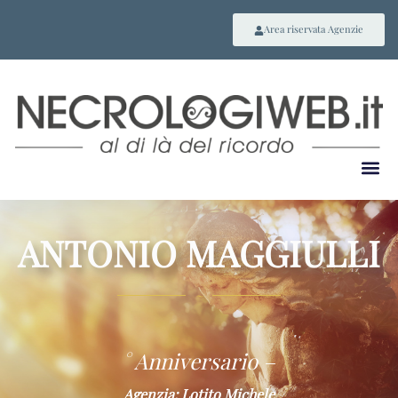
Area riservata Agenzie
ANTONIO MAGGIULLI
~
° Anniversario –
Agenzia: Lotito Michele