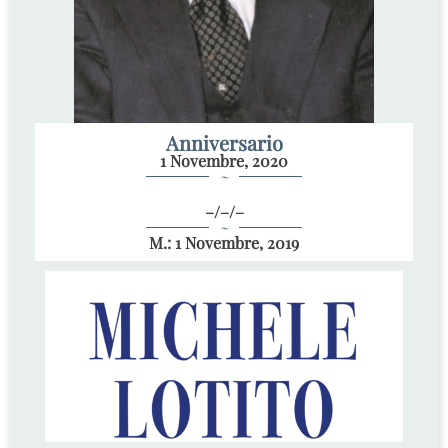
Anniversario
1 Novembre, 2020
~
–/–/–
~
M.: 1 Novembre, 2019