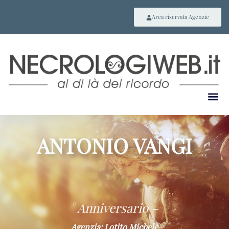
Area riservata Agenzie
ANTONIO VANGI
~
° Anniversario –
Agenzia: Lotito Michele