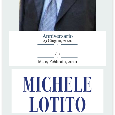
Anniversario
23 Giugno, 2020
~
–/–/–
~
M.: 19 Febbraio, 2020