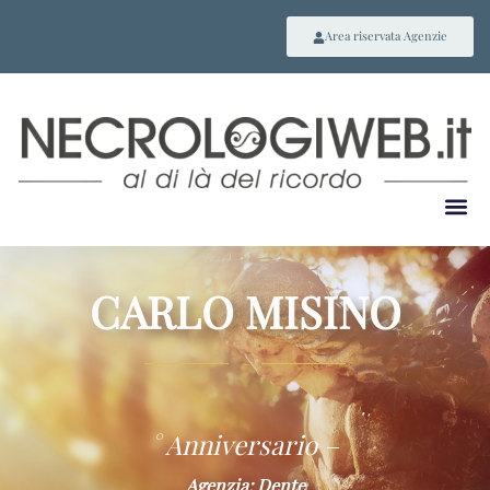
Area riservata Agenzie
CARLO MISINO
~
° Anniversario –
Agenzia: Dente