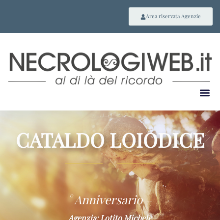
Area riservata Agenzie
CATALDO LOIODICE
~
° Anniversario –
Agenzia: Lotito Michele