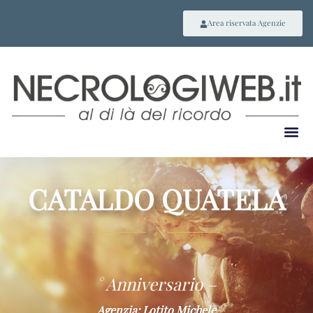
Area riservata Agenzie
CATALDO QUATELA
~
° Anniversario –
Agenzia: Lotito Michele