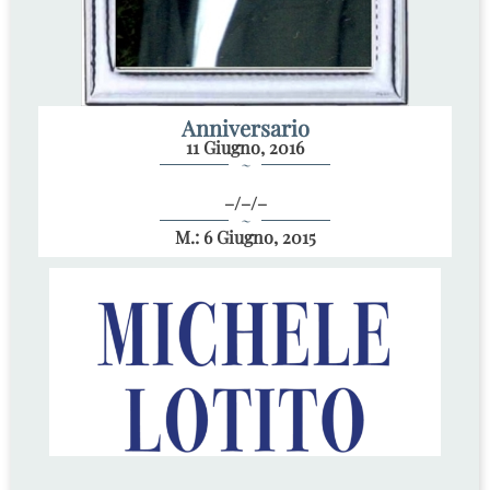
Anniversario
11 Giugno, 2016
~
–/–/–
~
M.: 6 Giugno, 2015