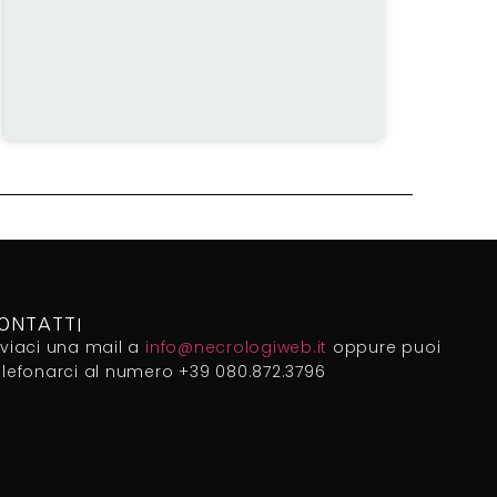
ONTATTI
nviaci una mail a
info@necrologiweb.it
oppure puoi
elefonarci al numero +39 080.872.3796