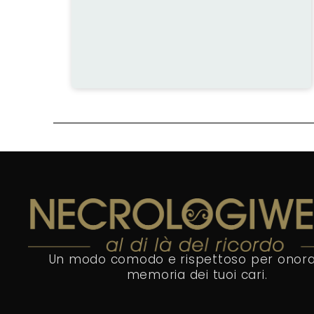
Un modo comodo e rispettoso per onora
memoria dei tuoi cari.