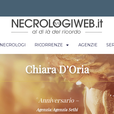
I NECROLOGI
RICORRENZE
AGENZIE
SER
Chiara D’Oria
~
° Anniversario –
Agenzia: Agenzia Sethi