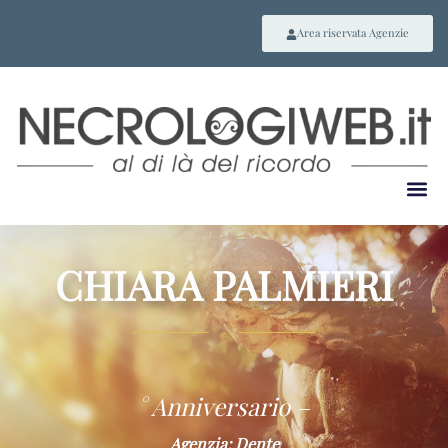
Area riservata Agenzie
CHIARA PALMIERI
~
° Anniversario –
Agenzia: Dente