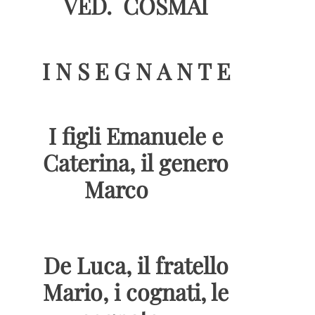
VED. COSMAI
I N S E G N A N T E
I figli Emanuele e
Caterina, il genero
Marco
De Luca, il fratello
Mario, i cognati, le