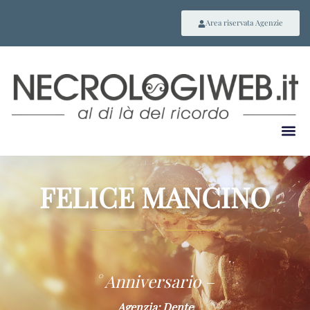
Area riservata Agenzie
FELICE MANCINO
~
° Anniversario –
Agenzia: Dente