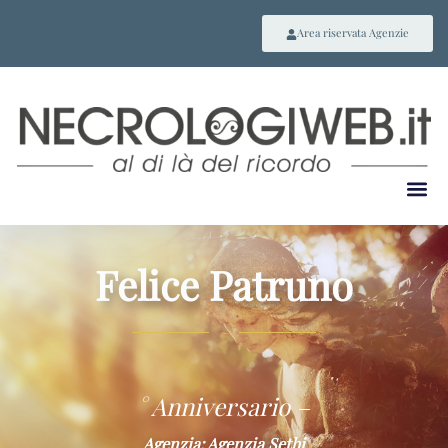
Area riservata Agenzie
Felice Patruno
~
° Anniversario –
Agenzia: Agenzia Sethi