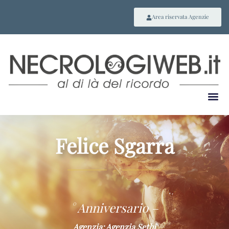
Area riservata Agenzie
Felice Sgarra
~
° Anniversario –
Agenzia: Agenzia Sethi