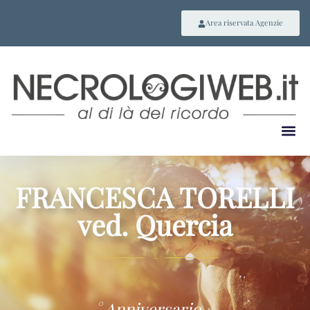
Area riservata Agenzie
FRANCESCA TORELLI
ved. Quercia
~
° Anniversario –