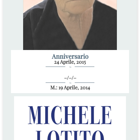
Anniversario
24 Aprile, 2015
~
–/–/–
~
M.: 19 Aprile, 2014