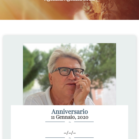
Anniversario
11 Gennaio, 2020
~
–/–/–
~