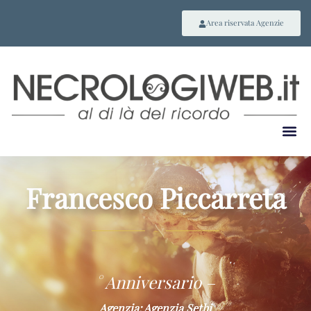
Area riservata Agenzie
Francesco Piccarreta
~
° Anniversario –
Agenzia: Agenzia Sethi