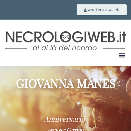
Area riservata Agenzie
GIOVANNA MANES
~
° Anniversario –
Agenzia: Carrino