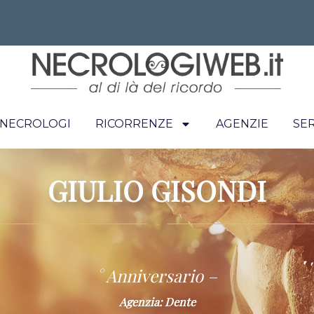
I NECROLOGI
RICORRENZE
AGENZIE
SER
GIULIO GISONDI
~
° Anniversario –
Agenzia: Dente