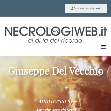
Area riservata Agenzie
Giuseppe Del Vecchio
~
° Anniversario –
Agenzia: Agenzia Sethi