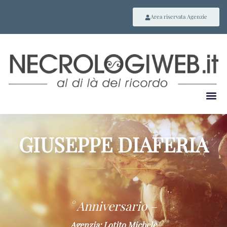
Area riservata Agenzie
GIUSEPPE DIAFERIA
~
° Anniversario –
Agenzia: Lotito Michele