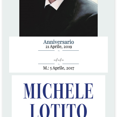
Anniversario
21 Aprile, 2019
~
–/–/–
~
M.: 5 Aprile, 2017