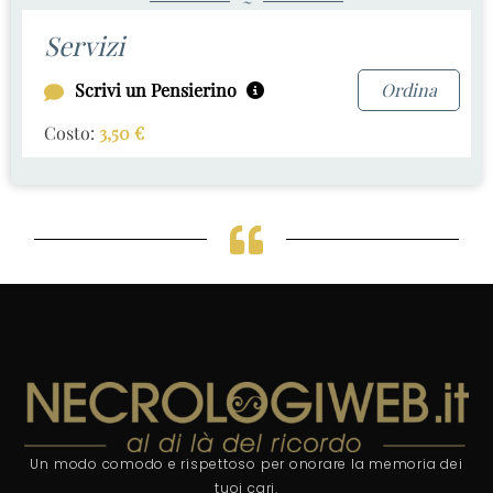
~
Servizi
Scrivi un Pensierino
Ordina
Costo:
3,50
€
Un modo comodo e rispettoso per onorare la memoria dei
tuoi cari.