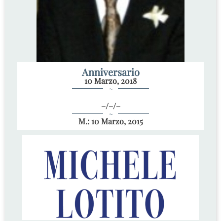
Anniversario
10 Marzo, 2018
~
–/–/–
~
M.: 10 Marzo, 2015