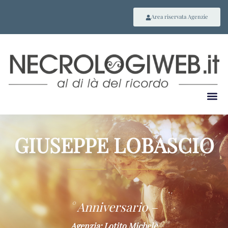
Area riservata Agenzie
GIUSEPPE LOBASCIO
~
° Anniversario –
Agenzia: Lotito Michele