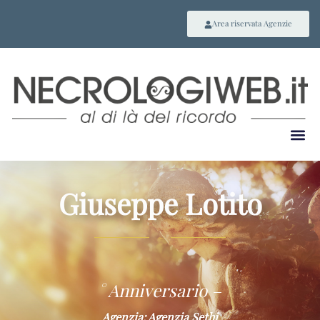
Area riservata Agenzie
Giuseppe Lotito
~
° Anniversario –
Agenzia: Agenzia Sethi