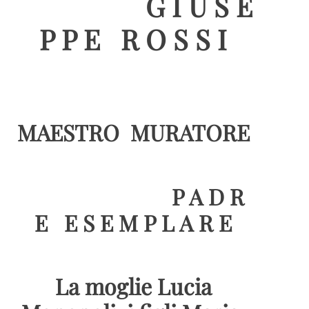
G I U S E
P P E R O S S I
MAESTRO MURATORE
P A D R
E E S E M P L A R E
La moglie Lucia