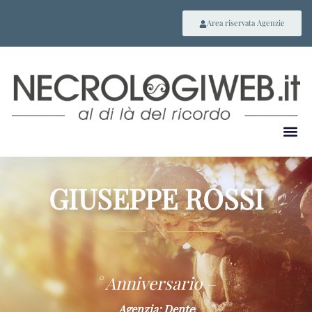
Area riservata Agenzie
GIUSEPPE ROSSI
~
° Anniversario –
Agenzia: Dente