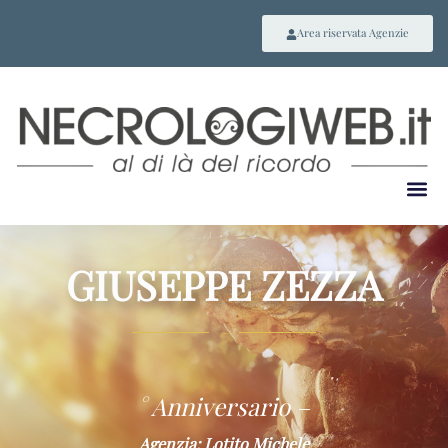
Area riservata Agenzie
GIUSEPPE ZEZZA
~
° Anniversario –
Agenzia: Lotito Michele