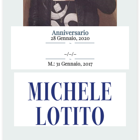
Anniversario
28 Gennaio, 2020
~
–/–/–
~
M.: 31 Gennaio, 2017