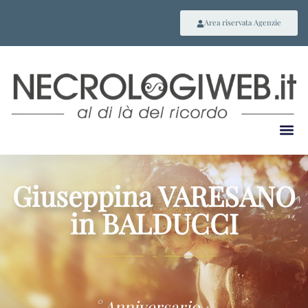
Area riservata Agenzie
Giuseppina VARESANO
in BALDUCCI
~
° Anniversario –