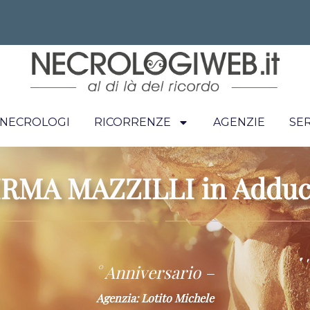
I NECROLOGI
RICORRENZE
AGENZIE
SER
IRMA MAZZILLI in Adduc
~
° Anniversario –
Agenzia: Lotito Michele