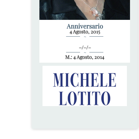
Anniversario
4 Agosto, 2015
~
–/–/–
~
M.: 4 Agosto, 2014