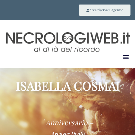
Area riservata Agenzie
ISABELLA COSMAI
~
° Anniversario –
Agenzia: Dente