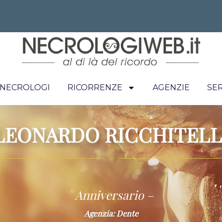
I NECROLOGI
RICORRENZE
AGENZIE
SER
LEONARDO RICCHITELL
~
° Anniversario –
Agenzia: Dente