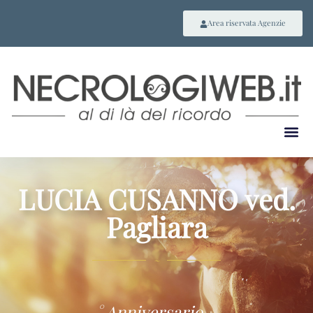
Area riservata Agenzie
LUCIA CUSANNO ved.
Pagliara
~
° Anniversario –