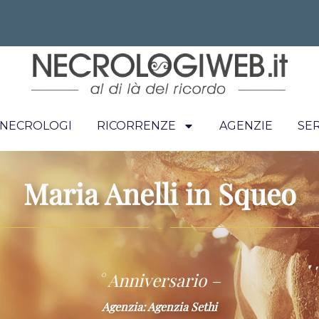
I NECROLOGI
RICORRENZE
AGENZIE
SER
Maria Anelli in Squeo
~
° Anniversario –
Agenzia: Agenzia Sethi