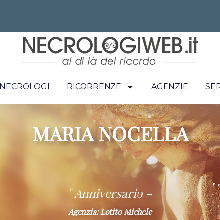
I NECROLOGI
RICORRENZE
AGENZIE
SER
MARIA NOCELLA
~
° Anniversario –
Agenzia: Lotito Michele