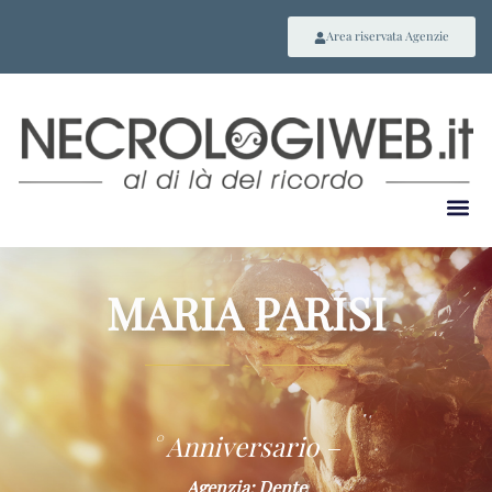
Area riservata Agenzie
MARIA PARISI
~
° Anniversario –
Agenzia: Dente