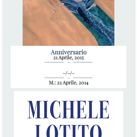
Anniversario
21 Aprile, 2015
~
–/–/–
~
M.: 22 Aprile, 2014