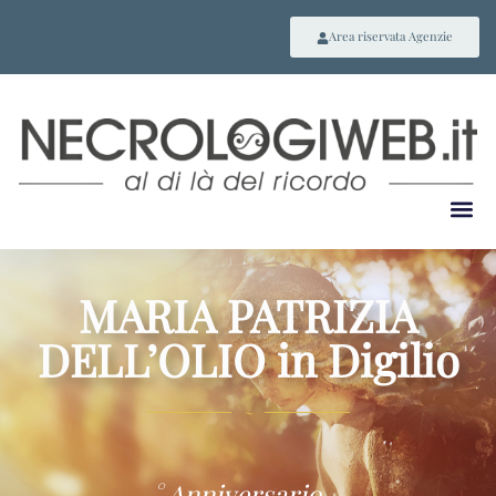
Area riservata Agenzie
MARIA PATRIZIA
DELL’OLIO in Digilio
~
° Anniversario –