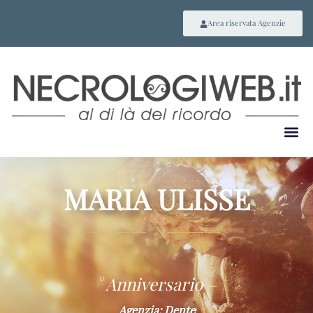
Area riservata Agenzie
MARIA ULISSE
~
° Anniversario –
Agenzia: Dente