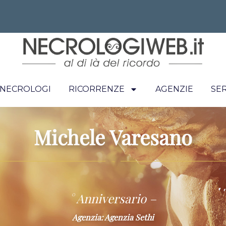
I NECROLOGI
RICORRENZE
AGENZIE
SER
Michele Varesano
~
° Anniversario –
Agenzia: Agenzia Sethi