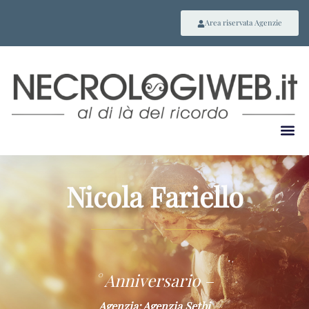
Area riservata Agenzie
Nicola Fariello
~
° Anniversario –
Agenzia: Agenzia Sethi