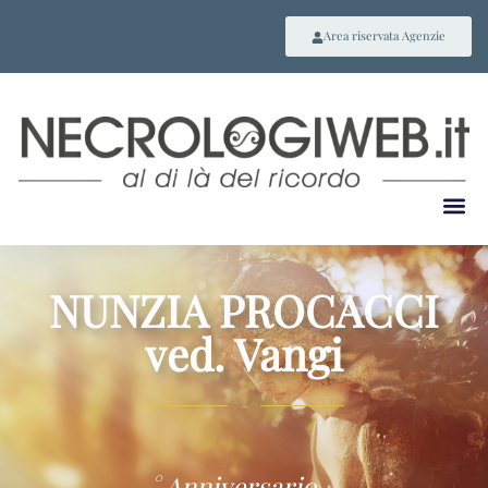
Area riservata Agenzie
NUNZIA PROCACCI
ved. Vangi
~
° Anniversario –