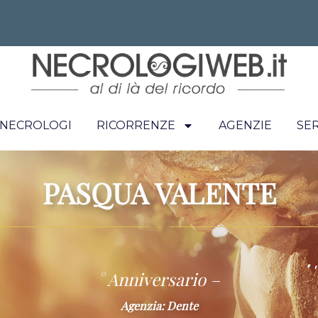
I NECROLOGI
RICORRENZE
AGENZIE
SER
PASQUA VALENTE
~
° Anniversario –
Agenzia: Dente