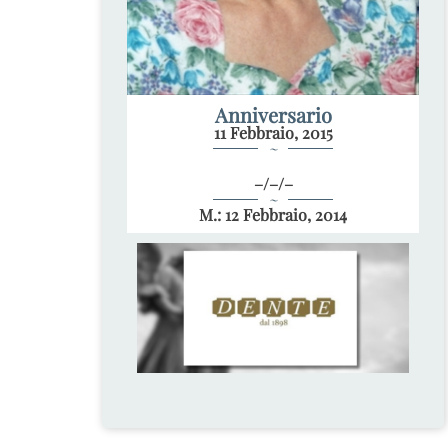
Anniversario
11 Febbraio, 2015
~
–/–/–
~
M.: 12 Febbraio, 2014