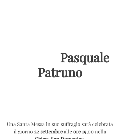
Pasquale
Patruno
Una Santa Messa in suo suffragio sarà celebrata
il giorno
22 settembre
alle
ore 19,00
nella
Chiesa San Domenico.