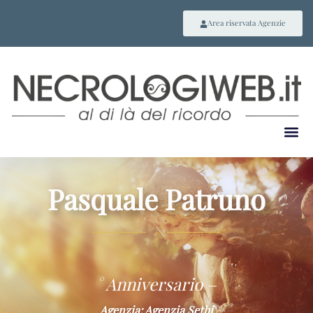
Area riservata Agenzie
Pasquale Patruno
~
° Anniversario –
Agenzia: Agenzia Sethi