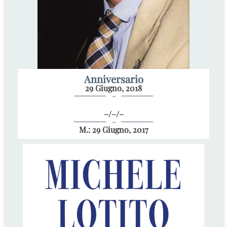
Anniversario
29 Giugno, 2018
~
–/–/–
~
M.: 29 Giugno, 2017