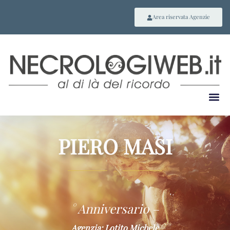
Area riservata Agenzie
PIERO MASI
~
° Anniversario –
Agenzia: Lotito Michele