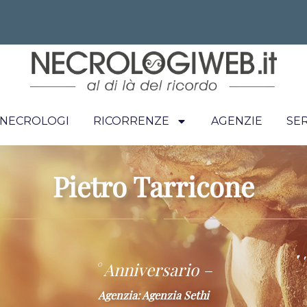
I NECROLOGI
RICORRENZE
AGENZIE
SER
Pietro Tarricone
~
° Anniversario –
Agenzia: Agenzia Sethi