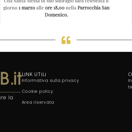
Una Santa Messa in suo suffragio sarà celebrata il
giorno
1 marzo
alle
ore 18,00
nella
Parrocchia San
Domenico.
LINK UTILI
C
Informativa sulla privacy
I
t
Cookie policy
re la
Area riservata