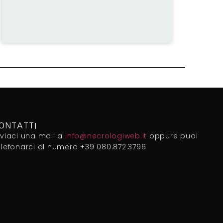
ONTATTI
nviaci una mail a
info@necrologiweb.it
oppure puoi
elefonarci al numero +39 080.872.3796