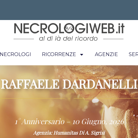
I NECROLOGI
RICORRENZE
AGENZIE
SER
RAFFAELE DARDANELLI
~
1° Anniversario – 10 Giugno, 2026
Agenzia: Humanitas Di A. Sigrisi