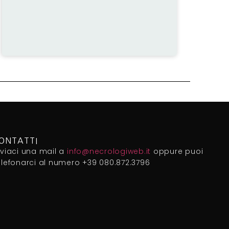
ONTATTI
nviaci una mail a
info@necrologiweb.it
oppure puoi
elefonarci al numero +39 080.872.3796