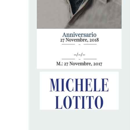
Anniversario
27 Novembre, 2018
~
–/–/–
~
M.: 27 Novembre, 2017