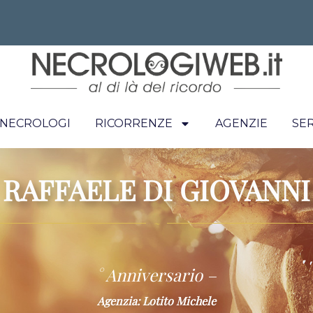
I NECROLOGI
RICORRENZE
AGENZIE
SER
RAFFAELE DI GIOVANNI
~
° Anniversario –
Agenzia: Lotito Michele