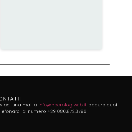
ONTATTI
nviaci una mail a
info@necrologiweb.it
oppure puoi
elefonarci al numero +39 080.872.3796