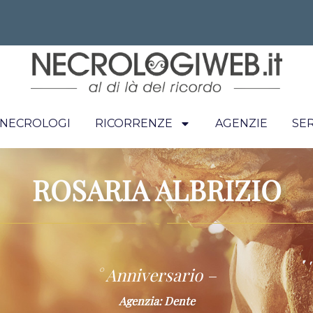
I NECROLOGI
RICORRENZE
AGENZIE
SER
ROSARIA ALBRIZIO
~
° Anniversario –
Agenzia: Dente