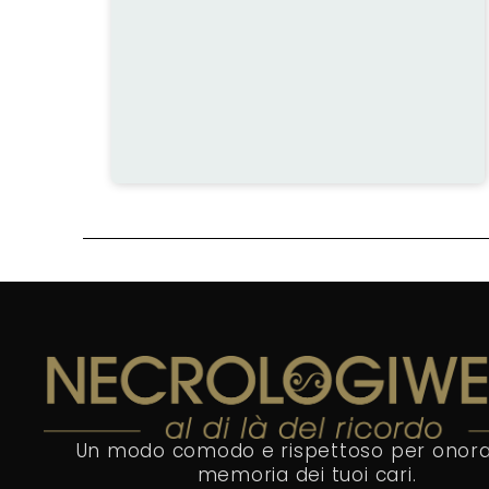
Un modo comodo e rispettoso per onora
memoria dei tuoi cari.