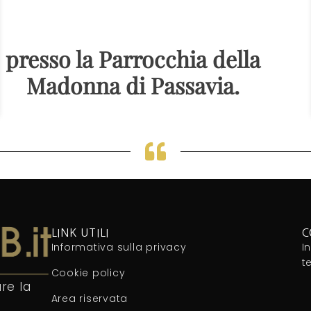
presso la Parrocchia della
Madonna di Passavia.
LINK UTILI
C
Informativa sulla privacy
I
t
Cookie policy
re la
Area riservata