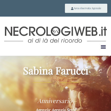
Area riservata Agenzie
Sabina Farucci
~
° Anniversario –
Agenzia: Agenzia Sethi