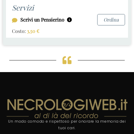
Servizi
Scrivi un Pensierino
Ordina
Costo:
3,50
€
Un modo comodo e rispettoso per onorare la memoria dei
tuoi cari.