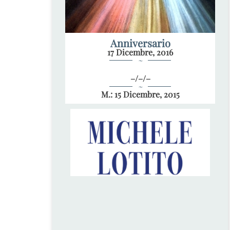
Anniversario
17 Dicembre, 2016
~
–/–/–
~
M.: 15 Dicembre, 2015