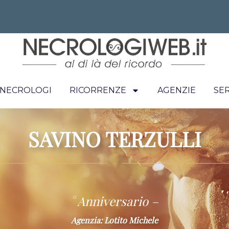
I NECROLOGI
RICORRENZE
AGENZIE
SER
SAVINO TERZULLI
~
° Anniversario –
Agenzia: Lotito Michele