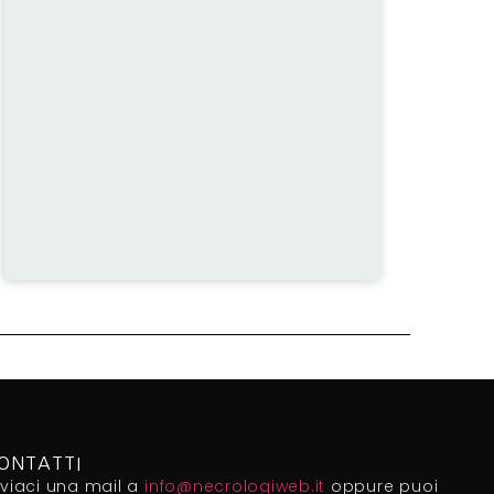
ONTATTI
nviaci una mail a
info@necrologiweb.it
oppure puoi