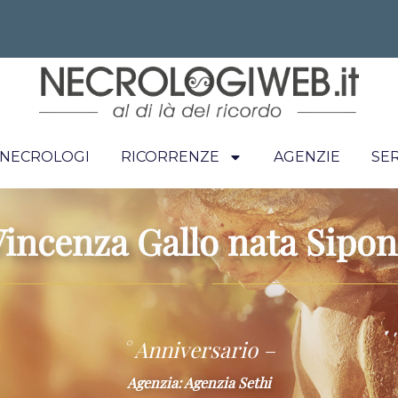
I NECROLOGI
RICORRENZE
AGENZIE
SER
Vincenza Gallo nata Sipon
~
° Anniversario –
Agenzia: Agenzia Sethi