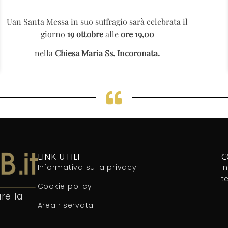
Uan Santa Messa in suo suffragio sarà celebrata il
giorno
19 ottobre
alle
ore 19,00
nella
Chiesa Maria Ss. Incoronata.
LINK UTILI
C
Informativa sulla privacy
I
t
Cookie policy
re la
Area riservata