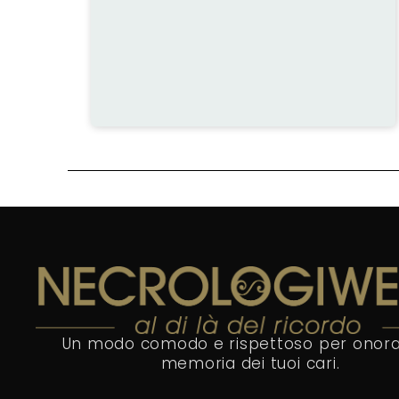
Un modo comodo e rispettoso per onora
memoria dei tuoi cari.