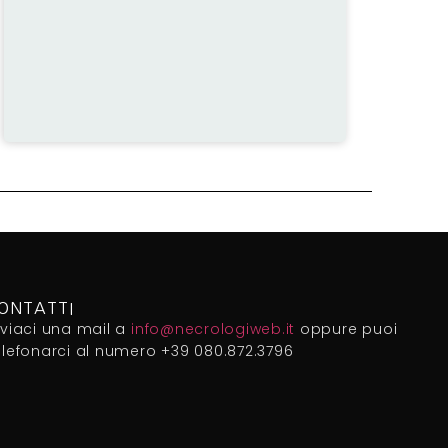
ONTATTI
nviaci una mail a
info@necrologiweb.it
oppure puoi
elefonarci al numero +39 080.872.3796