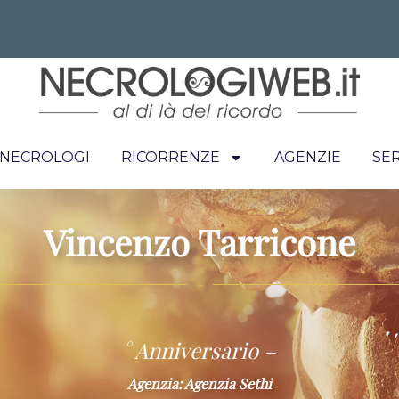
I NECROLOGI
RICORRENZE
AGENZIE
SER
Vincenzo Tarricone
~
° Anniversario –
Agenzia: Agenzia Sethi