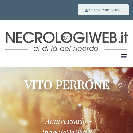
Area riservata Agenzie
VITO PERRONE
~
° Anniversario –
Agenzia: Lotito Michele