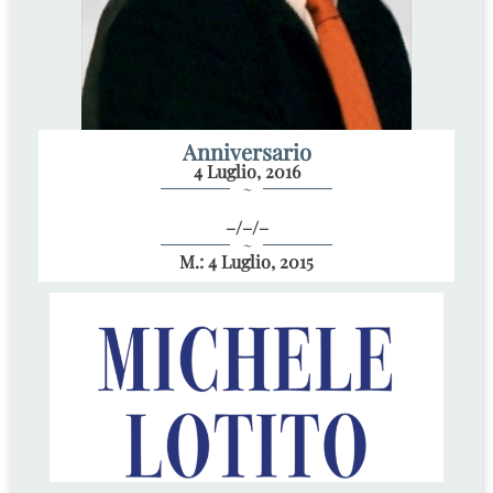
Anniversario
4 Luglio, 2016
~
–/–/–
~
M.: 4 Luglio, 2015