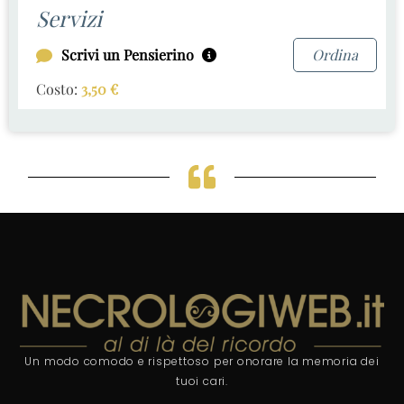
Servizi
Scrivi un Pensierino
Ordina
Costo:
3,50
€
Un modo comodo e rispettoso per onorare la memoria dei
tuoi cari.